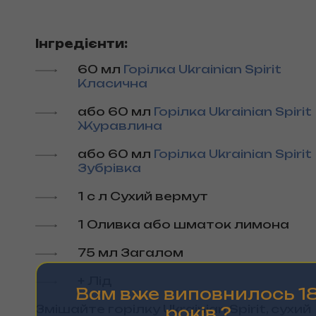
Інгредієнти:
60 мл
Горілка Ukrainian Spirit
Класична
або 60 мл
Горілка Ukrainian Spirit
Журавлина
або 60 мл
Горілка Ukrainian Spirit
Зубрівка
1 с л Сухий вермут
1 Оливка або шматок лимона
75 мл Загалом
+ Лід
Вам вже виповнилось 1
Змішайте горілку Ukrainian Spirit, сухий
рокiв ?