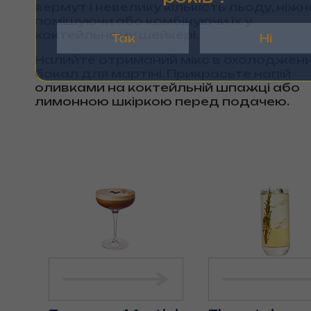
вермут і невелику кількість льоду, ніжн
помішуючи або комбінуючи їх у
коктейльному шейкері.
Так
Ні
Налийте отриманий мікс в охолоджен
бокал для мартіні. Прикрасьте напій
оливками на коктейльній шпажці або
лимонною шкіркою перед подачею.