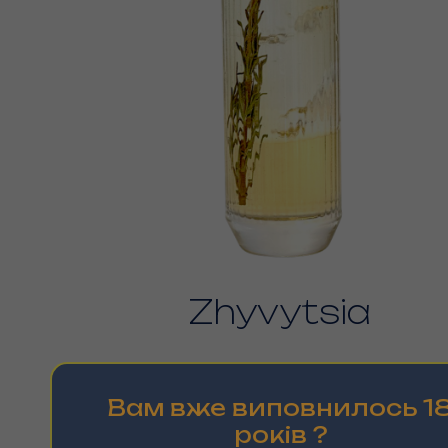
Zhyvytsia
Вам вже виповнилось 1
рокiв ?