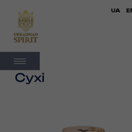
UA
E
Сухі