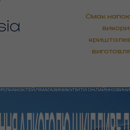
Смак напо
sia
викори
кришталево
виготовля
ОРІЛКА
КОКТЕЙЛІ
МАГАЗИНИ
КУПИТИ ОНЛАЙН
НОВИНИ