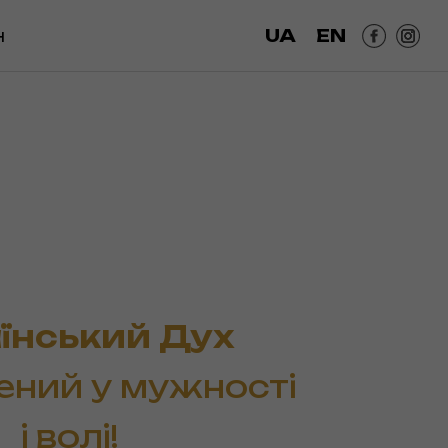
UA
EN
Н
їнський Дух
ний у мужності
і волі!