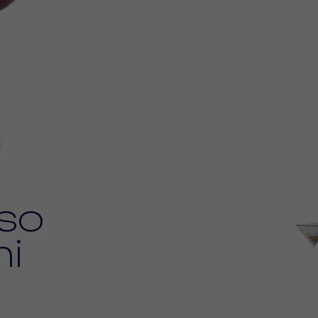
so
ni