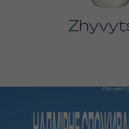
Zhyvyt
ПРО НАС
Г