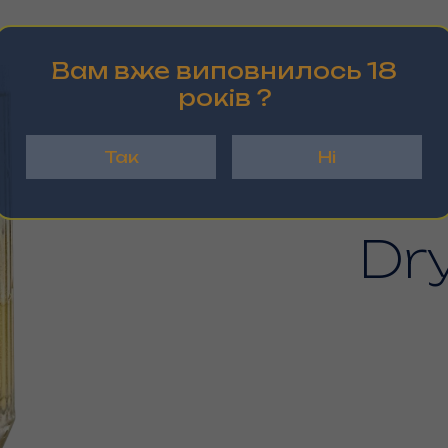
Вам вже виповнилось 18
рокiв ?
Так
Ні
Dry