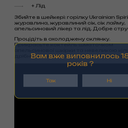
+ Лід
Збийте в шейкері: горілку Ukrainian Spir
журавлина, журавлиний сік, сік лайму,
апельсиновий лікер та лід. Добре струс
Процідіть в охолоджену склянку.
Прикрасьте коктейль шматочком
апельсинової шкірки та невеликою кіл
Вам вже виповнилось 1
дрібних заморожених журавлин. Смак
рокiв ?
Так
Ні