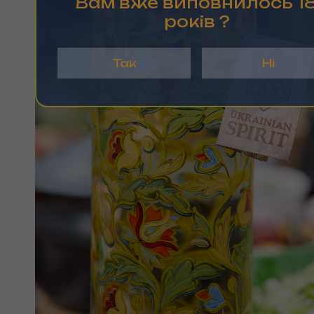
Вам вже виповнилось 1
рокiв ?
Так
Ні