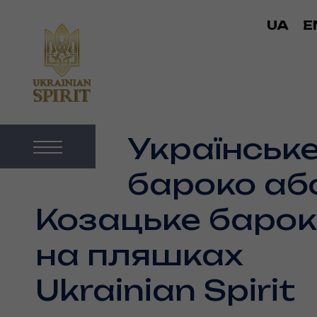
UA
E
Українськ
бароко аб
Козацьке баро
на пляшках
Ukrainian Spirit