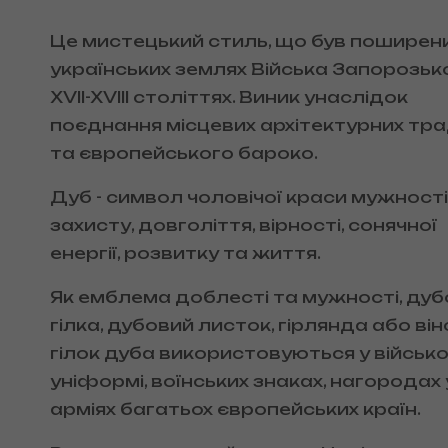
Це мистецький стиль, що був поширен
українських землях Війська Запорозьк
XVII-XVIII століттях. Виник унаслідок
поєднання місцевих архітектурних тра
та європейського бароко.
Дуб - символ чоловічої краси мужності,
захисту, довголіття, вірності, сонячної
енергії, розвитку та життя.
Як емблема доблесті та мужності, ду
гілка, дубовий листок, гірлянда або він
гілок дуба використовуються у військо
уніформі, воїнських знаках, нагородах 
арміях багатьох європейських країн.