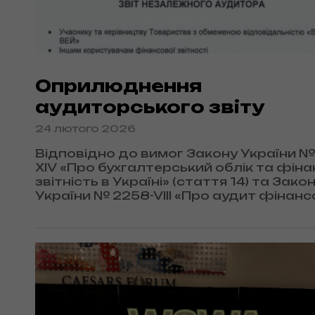
Оприлюднення
аудиторського звіту
24 лютого 2026
Відповідно до вимог Закону України №
XIV «Про бухгалтерський облік та фін
звітність в Україні» (стаття 14) та Зако
України № 2258-VIII «Про аудит фінанс
звітності та аудиторську діяльність»,
підприємства, що належать до категор
середніх підприємств, зобов’язані
оприлюднювати…