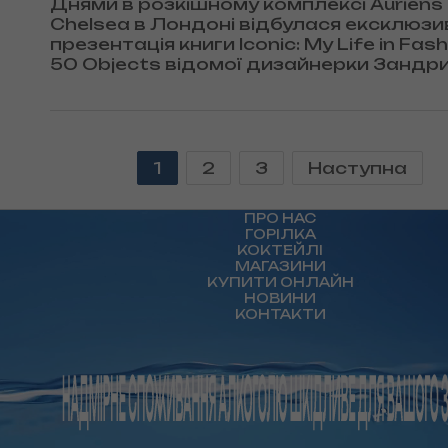
Днями в розкішному комплексі Auriens
Chelsea в Лондоні відбулася ексклюзи
презентація книги Iconic: My Life in Fash
50 Objects відомої дизайнерки Зандр
Родс. Цей вечір об’єднав шанувальник
моди, стилю та витонченості.
1
2
3
Наступна
ПРО НАС
ГОРІЛКА
КОКТЕЙЛІ
МАГАЗИНИ
КУПИТИ ОНЛАЙН
НОВИНИ
КОНТАКТИ