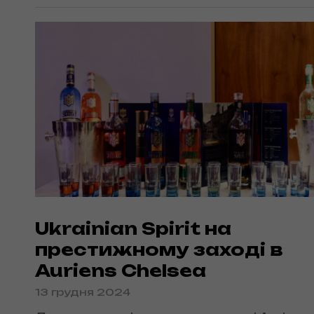
оздоблює золоті пляшки преміальної
горілки натуральною італійською шкір
створюючи справжні витвори…
Ukrainian Spirit на
престижному заході в
Auriens Chelsea
13 грудня 2024