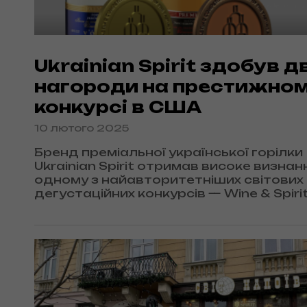
Ukrainian Spirit здобув дв
нагороди на престижно
конкурсі в США
10 лютого 2025
Бренд преміальної української горілки
Ukrainian Spirit отримав високе визнан
одному з найавторитетніших світових
дегустаційних конкурсів — Wine & Spiri
Tasting Competition 2025, який відбувс
Денвері, Колорадо.