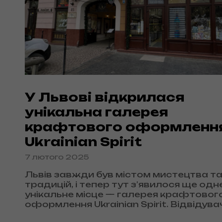
У Львові відкрилася
унікальна галерея
крафтового оформленн
Ukrainian Spirit
7 лютого 2025
Львів завжди був містом мистецтва т
традицій, і тепер тут з’явилося ще одн
унікальне місце — галерея крафтовог
оформлення Ukrainian Spirit. Відвідувач
можуть побачити, як майстер вручну