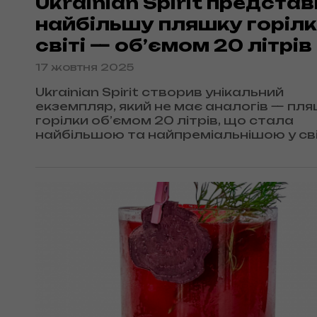
Ukrainian Spirit предста
найбільшу пляшку горілк
світі — об’ємом 20 літрів
17 жовтня 2025
Ukrainian Spirit створив унікальний
екземпляр, який не має аналогів — пл
горілки об’ємом 20 літрів, що стала
найбільшою та найпреміальнішою у світі
серійний номер — 001.