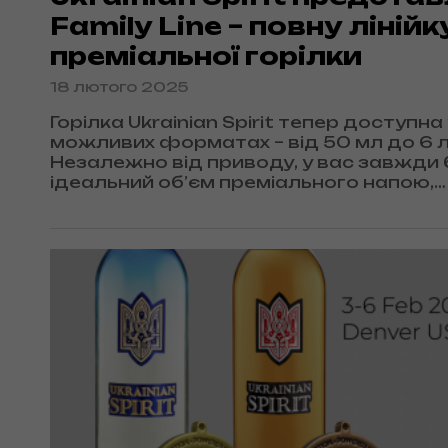
Family Line – повну лінійк
преміальної горілки
18 лютого 2025
Горілка Ukrainian Spirit тепер доступна 
можливих форматах – від 50 мл до 6 лі
Незалежно від приводу, у вас завжди 
ідеальний об’єм преміального напою,
створеного за найвищими стандарта
якості.