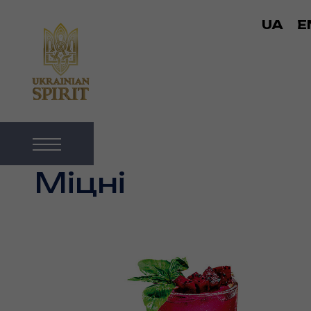
UA
E
Міцні