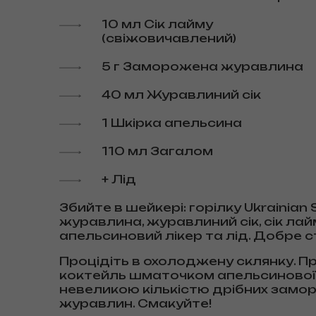
10 мл Сік лайму
(свіжовичавлений)
5 г Заморожена журавлина
40 мл Журавлиний сік
1 Шкірка апельсина
110 мл Загалом
+ Лід
Збийте в шейкері: горілку Ukrainian S
журавлина, журавлиний сік, сік лай
апельсиновий лікер та лід. Добре с
Процідіть в охолоджену склянку. П
коктейль шматочком апельсинової 
невеликою кількістю дрібних замо
журавлин. Смакуйте!