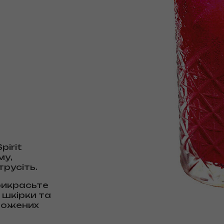
pirit
му,
трусіть.
рикрасьте
шкірки та
рожених