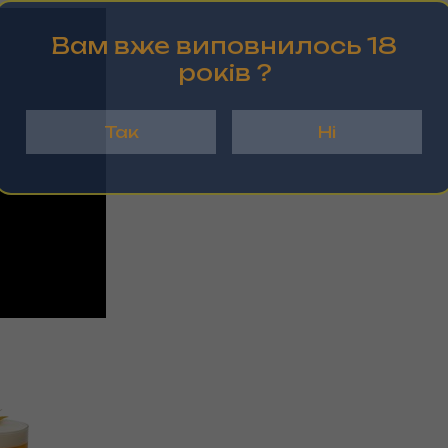
Вам вже виповнилось 18
рокiв ?
Так
Ні