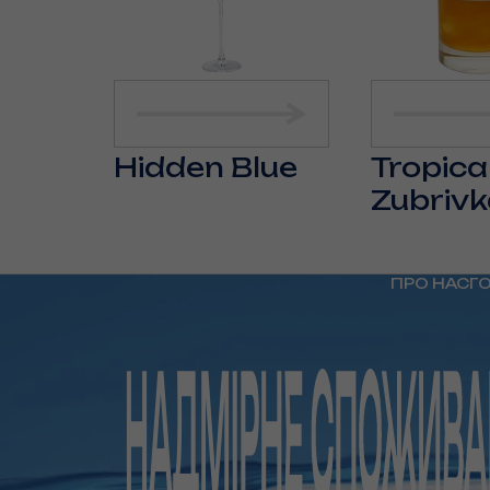
Hidden Blue
Tropica
Zubriv
ПРО НАС
Г