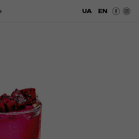
UA
EN
Н