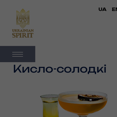
UA
E
Кисло-солодкі