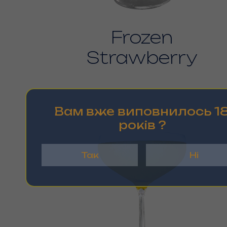
Frozen
Strawberry
Вам вже виповнилось 1
рокiв ?
Так
Ні