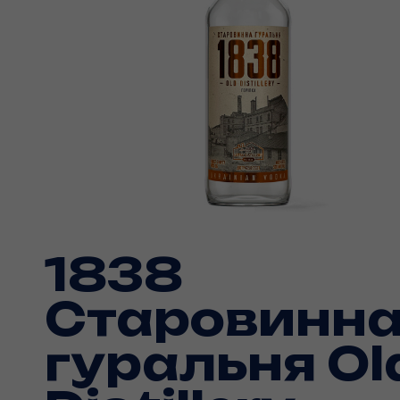
1838
Старовинн
гуральня Ol