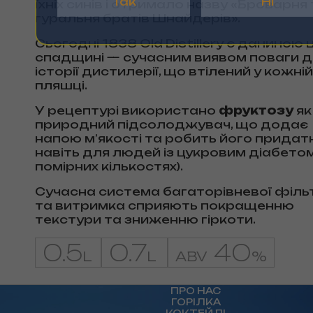
Так
Ні
їхніх синів і отримало назву «Броварня
гуральня братів Шнайдерів».
Сьогодні 1838 Old Distillery є даниною ц
спадщині — сучасним виявом поваги 
історії дистилерії, що втілений у кожній
пляшці.
У рецептурі використано
фруктозу
як
природний підсолоджувач, що додає
напою м’якості та робить його придат
навіть для людей із цукровим діабетом
помірних кількостях).
Сучасна система багаторівневої фільт
та витримка сприяють покращенню
текстури та зниженню гіркоти.
0.5
0.7
40
L
L
ABV
%
ПРО НАС
ГОРІЛКА